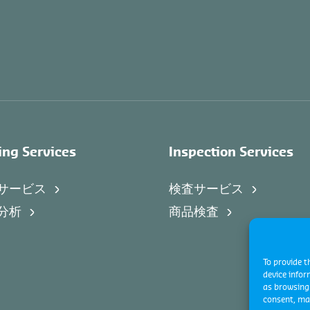
ing Services
Inspection Services
サービス
検査サービス
分析
商品検査
To provide t
device infor
as browsing 
consent, may