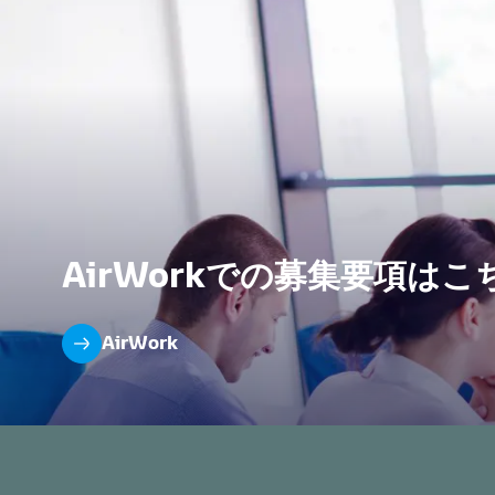
AirWorkでの募集要項はこ
AirWork