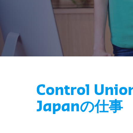
Control Unio
Japanの仕事