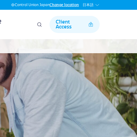
日本語
Control Union Japan
Change location
せ
Client
Access