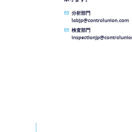
分析部門
labjp@controlunion.com
検査部門
inspectionjp@controluni