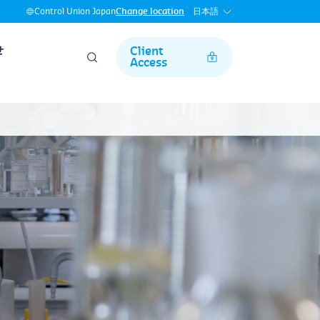
日本語
Control Union Japan
Change location
せ
Client
Access