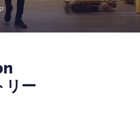
ジ
on
トリー