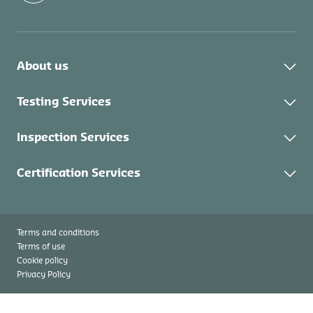
About us
About Control Union
Testing Services
持続可能性
分析サービス
Inspection Services
Control Union Japan News
燃料分析
求人情報
検査サービス
Certification Services
商品検査
認証プログラム
認証取得の流れ
Terms and conditions
Terms of use
Cookie policy
Privacy Policy