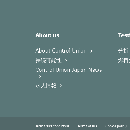
About us
Test
About Control Union
分析
持続可能性
燃料
Control Union Japan News
求人情報
Terms and conditions
Terms of use
Cookie policy