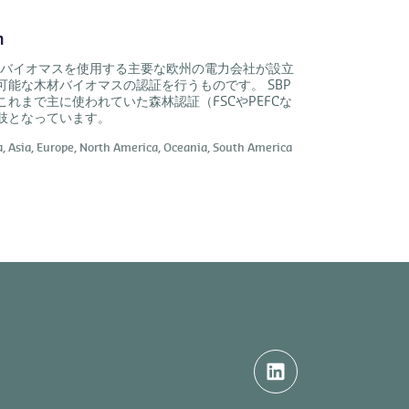
m
BP) は、発電にバイオマスを使用する主要な欧州の電力会社が設立
能な木材バイオマスの認証を行うものです。 SBP
れまで主に使われていた森林認証（FSCやPEFCな
肢となっています。
a,
Asia,
Europe,
North America,
Oceania,
South America