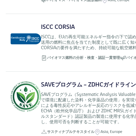
バイオマス・バイオマス固形燃料
Asia,
Europe
ISCC CORSIA
ISCCは、EUの再生可能エネルギー指令の下で
送用の燃料に焦点を当てた制度として既に広く知られ
CORSIAの要件を満たすため、持続可能な航空燃
バイオマス燃料の分析・検査・認証一貫管理
バイ
SAVEプログラム – ZDHCガイドラ
SAVEプログラム（Systematic Analysis Val
で環境に配慮した染料・化学薬品の使用」を実現
による毒性反応やアレルギー反応のリスクを低減
ECHA（欧州化学品庁） および ZDHC MRSL
ルスタンダード）認証製品の製造に使用する化学
し、使用可否を判断することが可能です。
サスティナブルテキスタイル
Asia,
Europe