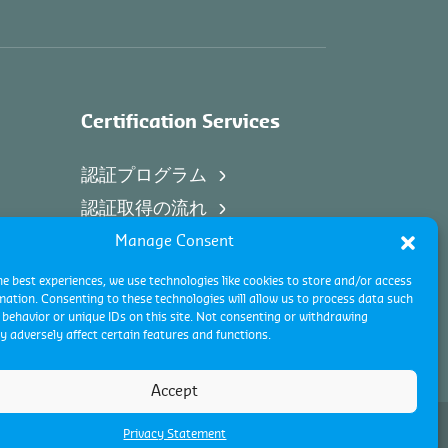
Certification Services
認証プログラム
認証取得の流れ
Manage Consent
he best experiences, we use technologies like cookies to store and/or access
mation. Consenting to these technologies will allow us to process data such
behavior or unique IDs on this site. Not consenting or withdrawing
 adversely affect certain features and functions.
Accept
Privacy Statement