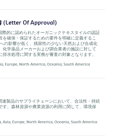
ter Of Approval)
（GOTS） は、国際的に認められたオーガニックテキスタイルの認証
性を確保・保証するための要件を明確に定義するこ
康への影響が低く、残留性の少ない天然および合成化
、化学薬品メーカーおよび調合業者の施設に対して
に排水処理に関する実務が審査の対象となります。
ia,
Europe,
North America,
Oceania,
South America
イオマスや関連製品のサプライチェーンにおいて、合法性・持続
です。森林資源や農業資源の利用に関して、環境保
a,
Asia,
Europe,
North America,
Oceania,
South America