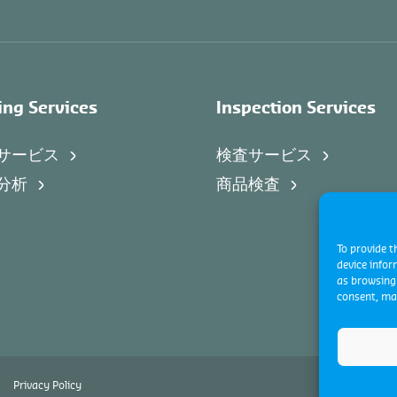
ing Services
Inspection Services
サービス
検査サービス
分析
商品検査
To provide t
device infor
as browsing 
consent, may
Privacy Policy