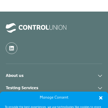
About us
About Control Union
Testing Services
持続可能性
Manage Consent
分析サービス
Inspection Services
Control Union Japan News
To provide the best experiences, we use technologies like cookies to store