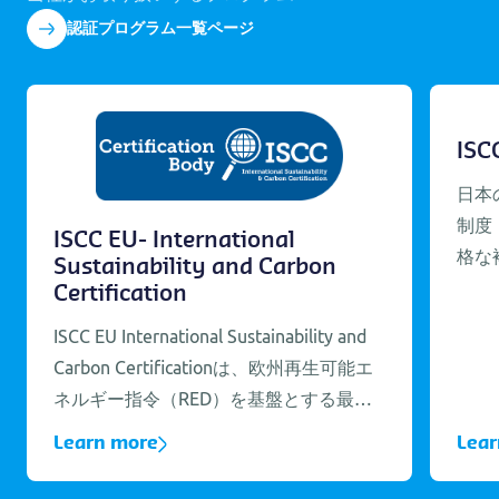
認証プログラム一覧ページ
ISCC 
日本の
制度（
ISCC EU- International
格な複
Sustainability and Carbon
含め、
Certification
ための
ISCC EU International Sustainability and
す。経済
Carbon Certificationは、欧州再生可能エ
おける
ネルギー指令（RED）を基盤とする最初
的な要件
の自主的な認証制度であり、バイオマス
規格は
Learn more
Learn
生産の環境的・社会的側面をカバーして
本規格
います。他のRED認証制度と互換性があ