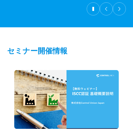
FIT
ります。サプライチェーンにおいて、ト
レーサビリティはシステムの適切性を確
保するための鍵となります。
セミナー開催情報