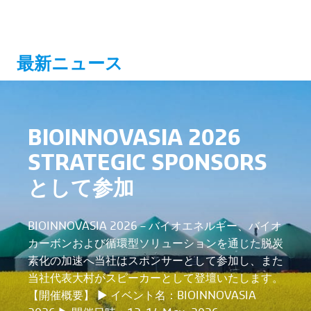
最新ニュース
BIOINNOVASIA 2026
STRATEGIC SPONSORS
として参加
BIOINNOVASIA 2026 – バイオエネルギー、バイオ
カーボンおよび循環型ソリューションを通じた脱炭
素化の加速へ当社はスポンサーとして参加し、また
当社代表大村がスピーカーとして登壇いたします。
【開催概要】 ▶︎ イベント名：BIOINNOVASIA