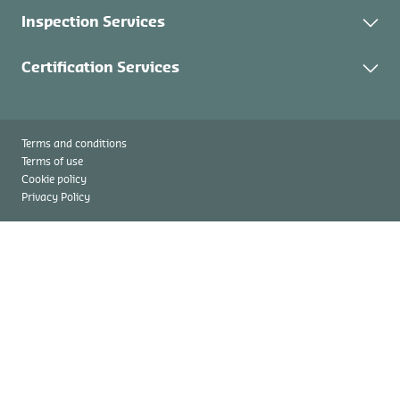
持続可能性
分析サービス
Inspection Services
Control Union Japan News
燃料分析
求人情報
検査サービス
Certification Services
商品検査
認証プログラム
認証取得の流れ
Terms and conditions
Terms of use
Cookie policy
Privacy Policy