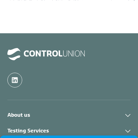
のご案内
には
About us
About Control Union
Testing Services